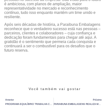
é ambiciosa, com planos de ampliação, maior
representatividade no mercado e reconhecimento
contínuo, tudo isso enquanto mantém um time unido e
resiliente.
Após
seis décadas de história
, a Paraibuna Embalagens
reconhece que o verdadeiro sucesso está nas pessoas –
parceiros, clientes e colaboradores – cuja confiança e
dedicação foram fundamentais para chegar até aqui. A
gratidão é o sentimento que permeia cada conquista e
continuará a ser o combustível para os desafios que o
futuro reserva.
Você também vai gostar
Anterior
Próximo
PROGRAMA EQUILÍBRIO TRABALHA CONCEITOS DE LIDERANÇA POSITIVA PARA PREVENIR O ASSÉDIO MORAL E ENSINAR TÉCNICAS DE MEDITAÇÃO E RELAXAMENTO PARA LIDAR COM STRESS
PARAIBUNA EMBALAGENS REALIZA MÊS DE PREVENÇÃO AOS ACIDENTES DE TRABALHO COM CAMPANHAS EDUCATIVAS