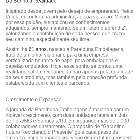
Do Sonho à Realidade
Inspirado desde jovem pelo desejo de empreender, Heitor
Villela encontrou na administração sua vocação. Movido
por essa paixão, ele aplicou os conhecimentos
adquiridos, sempre mantendo-se um “eterno aprendiz”,
valorizando a contribuição de cada pessoa que cruzou
seu caminho, especialmente seu time.
Assim, há
61 anos
, nasceu a Paraibuna Embalagens,
fruto de um olhar visionário para uma empresa
verticalizada no ramo de papel para embalagens e
papelão ondulados. Hoje, esse sonho se tornou uma
realidade sólida, reconhecida não apenas pela qualidade
de seus produtos, mas também pela conexão profunda
estabelecida com clientes e parceiros.
Crescimento e Expansão
A jornada da Paraibuna Embalagens é marcada por um
notável crescimento, com duas unidades fabris em Juiz
de Fora/MG e Sapucaia/RJ, empregando mais de 1.000
colaboradores diretamente. O propósito de “Garantir o
Futuro Reciclando o Presente” guia cada passo da
empresa, impulsionando sua visão de um futuro próspero