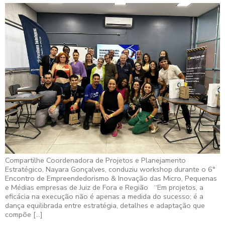
Compartilhe Coordenadora de Projetos e Planejamento
Estratégico, Nayara Gonçalves, conduziu workshop durante o 6°
Encontro de Empreendedorismo & Inovação das Micro, Pequenas
e Médias empresas de Juiz de Fora e Região “Em projetos, a
eficácia na execução não é apenas a medida do sucesso; é a
dança equilibrada entre estratégia, detalhes e adaptação que
compõe […]