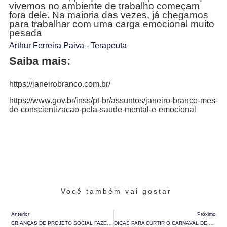
vivemos no ambiente de trabalho começam
fora dele. Na maioria das vezes, já chegamos
para trabalhar com uma carga emocional muito
pesada
Arthur Ferreira Paiva - Terapeuta
Saiba mais:
https://janeirobranco.com.br/
https://www.gov.br/inss/pt-br/assuntos/janeiro-branco-mes-
de-conscientizacao-pela-saude-mental-e-emocional
Você também vai gostar
Anterior
Próximo
CRIANÇAS DE PROJETO SOCIAL FAZEM CANTADA DE NATAL NA PARAIBUNA EMBALAGENS
DICAS PARA CURTIR O CARNAVAL DE FORMA CONSCIENTE