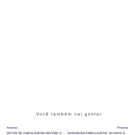
Você também vai gostar
Anterior
Próximo
SETOR DE ONDULADEIRA RECEBE O PROGRAMA DESENVOLVER
PARAIBUNA EMBALAGENS: 60 ANOS DE HISTÓRIA ENTRELAÇADOS COM A VIDA DOS COLABORADORES